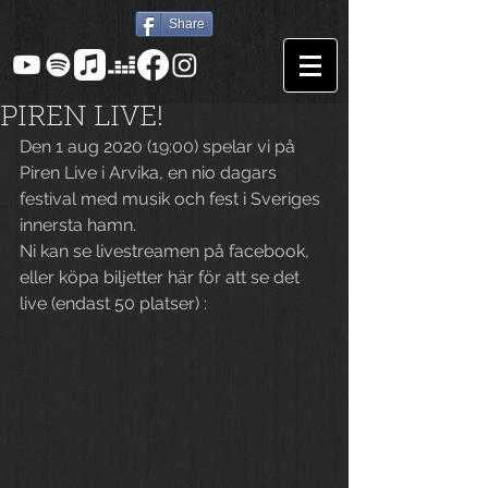
Share
PIREN LIVE!
Den 1 aug 2020 (19:00) spelar vi på 
Piren Live i Arvika, en nio dagars 
festival med musik och fest i Sveriges 
innersta hamn. 
Ni kan se livestreamen på facebook, 
eller köpa biljetter här för att se det 
live (endast 50 platser) :