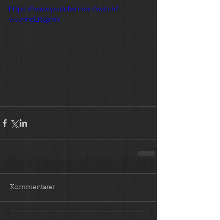
https://www.youtube.com/watch?
v=JJnhcLR2gmk
Kommentarer