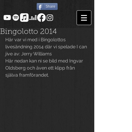
Share
Bingolotto 2014
Här var vi med i Bingolottos 
livesändning 2014 där vi spelade I can 
jive av: Jerry Williams
Här nedan kan ni se bild med Ingvar 
Oldsberg och även ett klipp från 
själva framförandet.