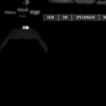
HEM
OM
SPELNINGAR
M