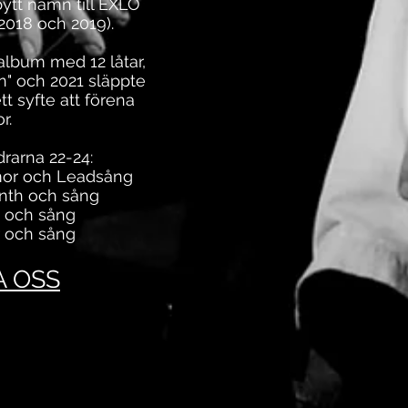
ytt namn till EXLO
(2018 och 2019).
album med 12 låtar,
n" och 2021 släppte
tt syfte att förena
r.
rarna 22
-24:
mor och Leadsång
ynth och sång
s och sång
r och sång
A OSS