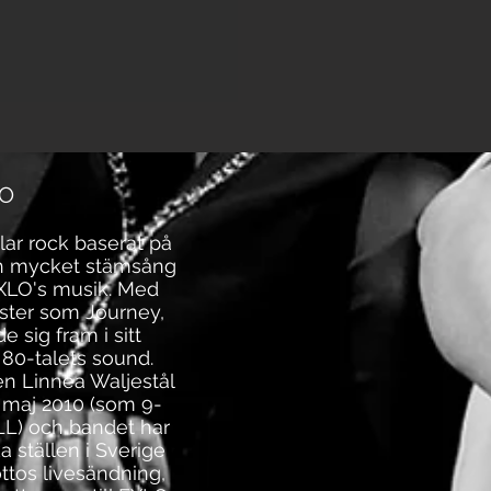
O
ar rock baserat på
ch mycket stämsång
 EXLO's musik. Med
tister som Journey,
e sig fram i sitt
0-talets sound.
n Linnea Waljestål
 maj 2010 (som 9-
LL) och bandet har
a ställen i Sverige
ttos livesändning,