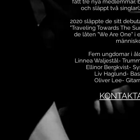
fått tre nya medlemmar, b
och släppt två singlar
2020 släppte de sitt debut
"Traveling Towards The Su
de låten "We Are One" i e
människo
Fem ungdomar i åld
Linnea Waljestål- Trum
Ellinor Bergkvist- S
Liv Haglund- Ba
Oliver Lee- Gitar
KONTAKT