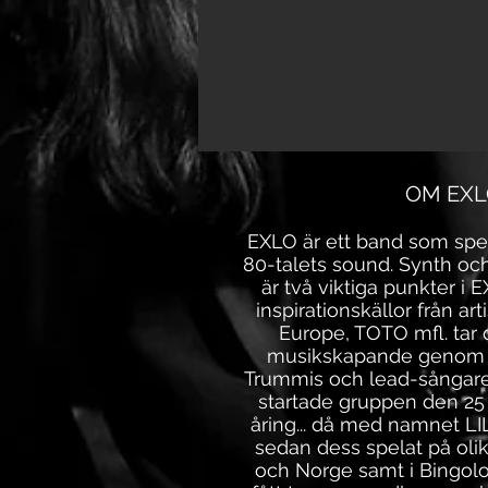
OM EXL
EXLO är ett band som spel
80-talets sound. Synth o
är två viktiga punkter i
inspirationskällor från ar
Europe, TOTO mfl. tar d
musikskapande genom 8
Trummis och lead-sångare
startade gruppen den 25
åring... då med namnet LI
sedan dess spelat på olik
och Norge samt i Bingolo