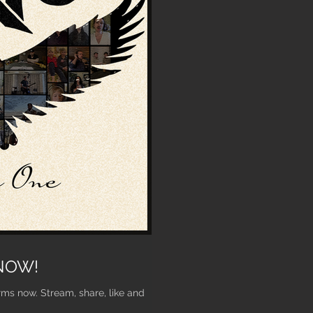
- OUT NOW!
rms now. Stream, share, like and